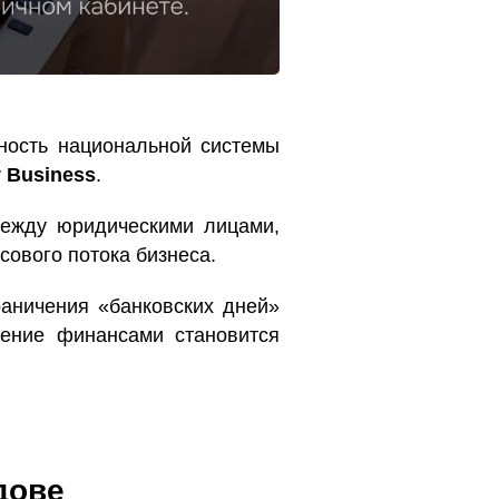
ность национальной системы
 Business
.
между юридическими лицами,
ового потока бизнеса.
раничения «банковских дней»
ление финансами становится
дове