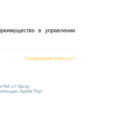
преимущество в управлении
Cледующая новость
>
 MIA от Bpay
помощью Apple Pay!