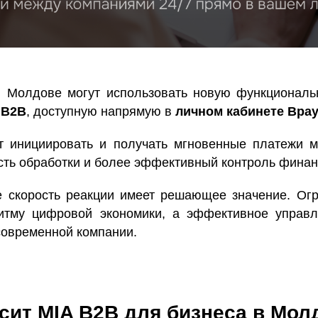
в Молдове могут использовать новую функциональ
 B2B
, доступную напрямую в
личном кабинете Bpay
т инициировать и получать мгновенные платежи 
сть обработки и более эффективный контроль финанс
е скорость реакции имеет решающее значение. Ог
итму цифровой экономики, а эффективное управ
овременной компании.
сит MIA B2B для бизнеса в Мол