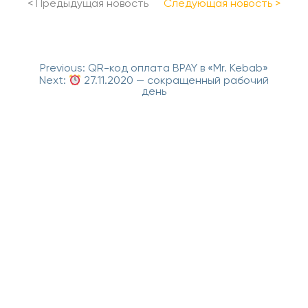
<
Предыдущая новость
Cледующая новость
>
Навигация
Previous:
QR-код оплата BPAY в «Mr. Kebab»
по
Next:
27.11.2020 — сокращенный рабочий
записям
день