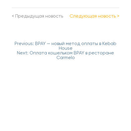
<
Предыдущая новость
Cледующая новость
>
Навигация
Previous:
BPAY — новый метод оплаты в Kebab
по
House
записям
Next:
Оплата кошельком BPAY в ресторане
Carmelo