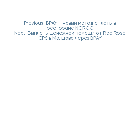
Навигация
Previous:
BPAY – новый метод оплаты в
по
ресторане NOROC
записям
Next:
Выплаты денежной помощи от Red Rose
CPS в Молдове через BPAY