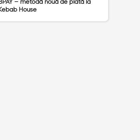
BPAY – metodă nouă de plată la
Kebab House