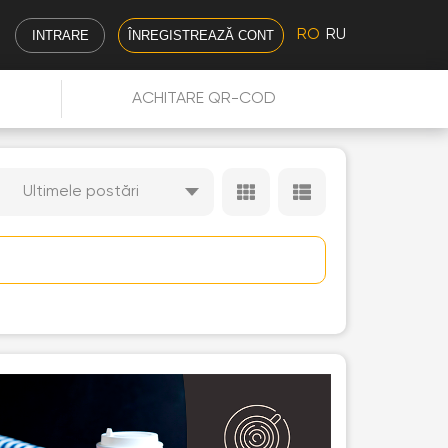
RO
RU
INTRARE
ÎNREGISTREAZĂ CONT
ACHITARE QR-COD
Ultimele postări