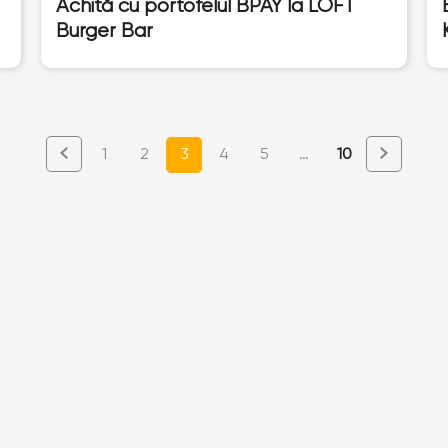
Achită cu portofelul BPAY la LOFT
Burger Bar
1
2
3
4
5
…
10