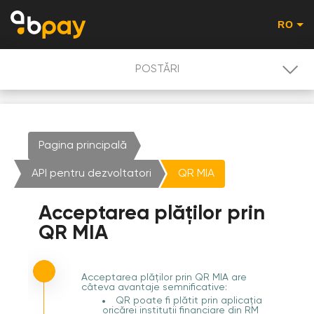
RO
POSTĂRI
POSTĂRI
Pagina principală
PROMOȚII
API pentru dezvoltatori
QR MIA
UTILIZATORULUI
Acceptarea plăților prin
QR MIA
ACHITARE QR-COD
Acceptarea plăților prin QR MIA are
câteva avantaje semnificative:
QR poate fi plătit prin aplicația
oricărei instituții financiare din RM