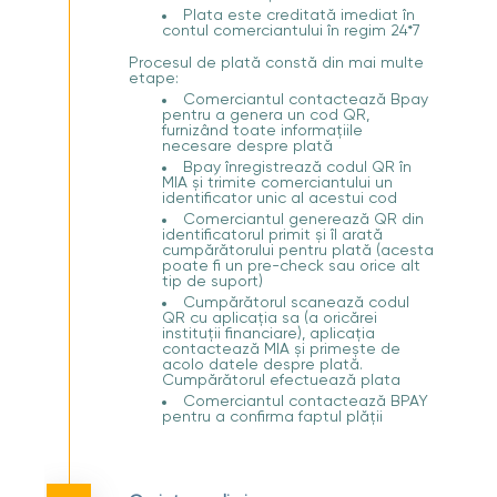
Plata este creditată imediat în
contul comerciantului în regim 24*7
Procesul de plată constă din mai multe
etape:
Comerciantul contactează Bpay
pentru a genera un cod QR,
furnizând toate informațiile
necesare despre plată
Bpay înregistrează codul QR în
MIA și trimite comerciantului un
identificator unic al acestui cod
Comerciantul generează QR din
identificatorul primit și îl arată
cumpărătorului pentru plată (acesta
poate fi un pre-check sau orice alt
tip de suport)
Cumpărătorul scanează codul
QR cu aplicația sa (a oricărei
instituții financiare), aplicația
contactează MIA și primește de
acolo datele despre plată.
Cumpărătorul efectuează plata
Comerciantul contactează BPAY
pentru a confirma faptul plății