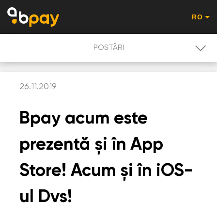
RO
POSTĂRI
POSTĂRI
26.11.2019
PROMOȚII
Bpay acum este
UTILIZATORULUI
prezentă și în App
ACHITARE QR-COD
Store! Acum și în iOS-
ul Dvs!