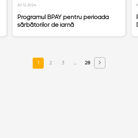
1
20.12.2024
Programul BPAY pentru perioada
sărbătorilor de iarnă
1
2
3
…
28